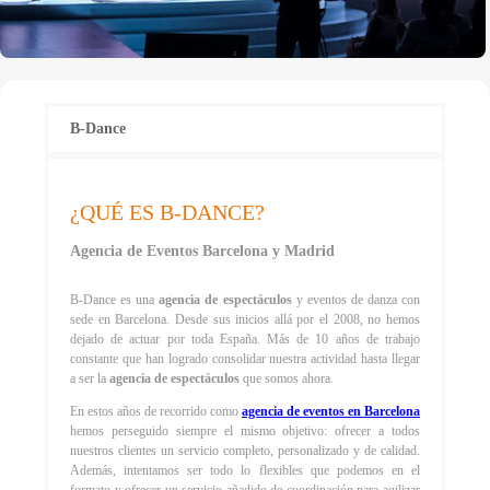
B-Dance
¿QUÉ ES B-DANCE?
Agencia de Eventos Barcelona y Madrid
B-Dance es una
agencia de espectáculos
y eventos de danza con
sede en Barcelona. Desde sus inicios allá por el 2008, no hemos
dejado de actuar por toda España. Más de 10 años de trabajo
constante que han logrado consolidar nuestra actividad hasta llegar
a ser la
agencia de espectáculos
que somos ahora.
En estos años de recorrido como
agencia de eventos en Barcelona
hemos perseguido siempre el mismo objetivo: ofrecer a todos
nuestros clientes un servicio completo, personalizado y de calidad.
Además, intentamos ser todo lo flexibles que podemos en el