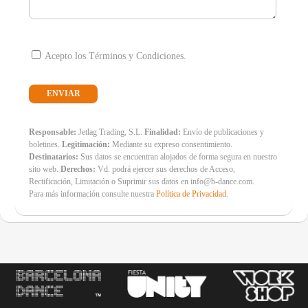
Acepto los Términos y Condiciones.
Responsable:
Jetlag Trading, S.L.
Finalidad:
Envío de publicaciones y
boletines.
Legitimación:
Mediante su expreso consentimiento.
Destinatarios:
Sus datos se encuentran alojados de forma segura en nuestro
sito web.
Derechos:
Vd. podrá ejercer sus derechos de Acceso,
Rectificación, Limitación o Suprimir sus datos en info@b-dance.com.
Para más información consulte nuestra
Política de Privacidad
.