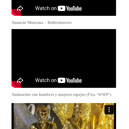
Anuncio Montana – Rollerdancers
Animación con hombres y mujeres espejos (Fira ‘WWP’)