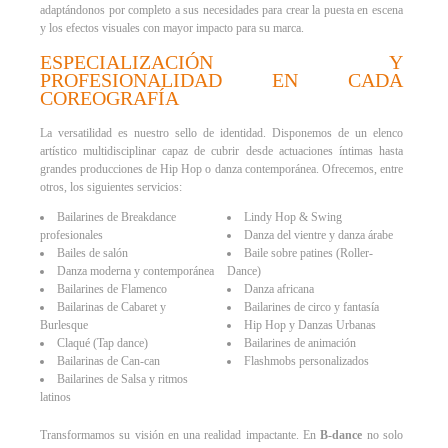
adaptándonos por completo a sus necesidades para crear la puesta en escena
y los efectos visuales con mayor impacto para su marca.
ESPECIALIZACIÓN Y
PROFESIONALIDAD EN CADA
COREOGRAFÍA
La versatilidad es nuestro sello de identidad. Disponemos de un elenco
artístico multidisciplinar capaz de cubrir desde actuaciones íntimas hasta
grandes producciones de Hip Hop o danza contemporánea. Ofrecemos, entre
otros, los siguientes servicios:
Bailarines de Breakdance
Lindy Hop & Swing
profesionales
Danza del vientre y danza árabe
Bailes de salón
Baile sobre patines (Roller-
Danza moderna y contemporánea
Dance)
Bailarines de Flamenco
Danza africana
Bailarinas de Cabaret y
Bailarines de circo y fantasía
Burlesque
Hip Hop y Danzas Urbanas
Claqué (Tap dance)
Bailarines de animación
Bailarinas de Can-can
Flashmobs personalizados
Bailarines de Salsa y ritmos
latinos
Transformamos su visión en una realidad impactante. En
B-dance
no solo