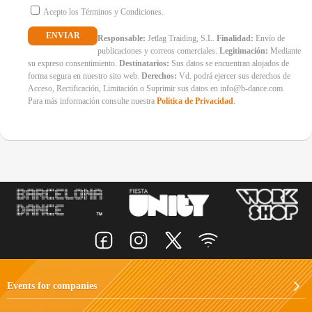
Acepto los Términos y Condiciones.
Responsable:
Jetlag Traiding, S.L.
Finalidad:
Envío de
publicaciones y correos comerciales.
Legitimación:
Mediante
su expreso consentimiento.
Destinatarios:
Sus datos se encuentran alojados de
forma segura en nuestro sito web.
Derechos:
Vd. podrá ejercer sus derechos de
Acceso, Rectificación, Limitación o Suprimir sus datos en info@b-dance.com.
Para más información consulte nuestra
Política de Privacidad
.
Events for companies