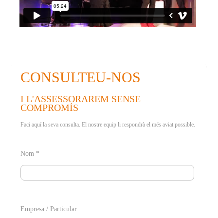
CONSULTEU-NOS
I L'ASSESSORAREM SENSE
COMPROMÍS
Faci aquí la seva consulta. El nostre equip li respondrà el més aviat possible.
Nom *
Empresa / Particular