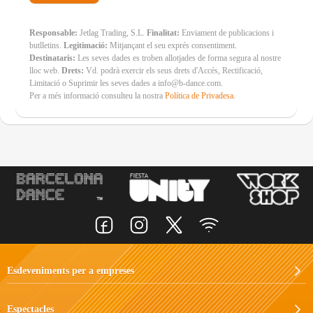
Responsable:
Jetlag Trading, S.L.
Finalitat:
Enviament de publicacions i
butlletins.
Legitimació:
Mitjançant el seu exprés consentiment.
Destinataris:
Les seves dades es troben allotjades de forma segura al nostre
lloc web.
Drets:
Vd. podrà exercir els seus drets d'Accés, Rectificació,
Limitació o Suprimir les seves dades a info@b-dance.com.
Per a més informació consulteu la nostra
Política de Privadesa
.
Esdeveniments per a empreses
Espectacles