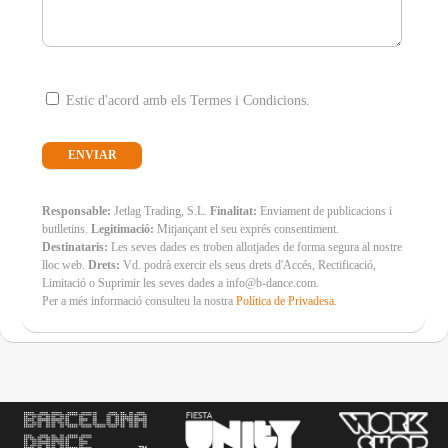
Estic d'acord amb els Termes i Condicions.
Responsable:
Jetlag Trading, S.L.
Finalitat:
Enviament de publicacions i
butlletins.
Legitimació:
Mitjançant el seu exprés consentiment.
Destinataris:
Les seves dades es troben allotjades de forma segura al nostre
lloc web.
Drets:
Vd. podrà exercir els seus drets d'Accés, Rectificació,
Limitació o Suprimir les seves dades a info@b-dance.com.
Per a més informació consulteu la nostra
Política de Privadesa
.