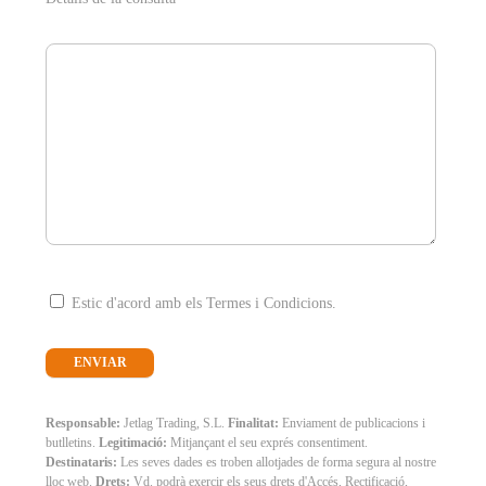
Estic d'acord amb els Termes i Condicions.
Responsable:
Jetlag Trading, S.L.
Finalitat:
Enviament de publicacions i
butlletins.
Legitimació:
Mitjançant el seu exprés consentiment.
Destinataris:
Les seves dades es troben allotjades de forma segura al nostre
lloc web.
Drets:
Vd. podrà exercir els seus drets d'Accés, Rectificació,