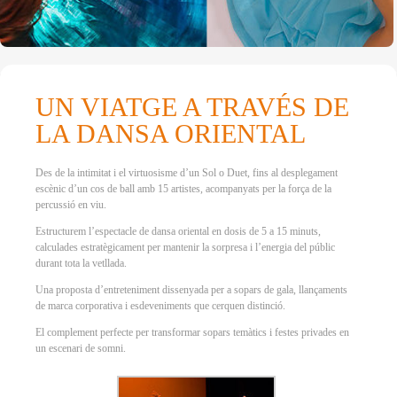
UN VIATGE A TRAVÉS DE
LA DANSA ORIENTAL
Des de la intimitat i el virtuosisme d’un Sol o Duet, fins al desplegament
escènic d’un cos de ball amb 15 artistes, acompanyats per la força de la
percussió en viu.
Estructurem l’espectacle de dansa oriental en dosis de 5 a 15 minuts,
calculades estratègicament per mantenir la sorpresa i l’energia del públic
durant tota la vetllada.
Una proposta d’entreteniment dissenyada per a sopars de gala, llançaments
de marca corporativa i esdeveniments que cerquen distinció.
El complement perfecte per transformar sopars temàtics i festes privades en
un escenari de somni.