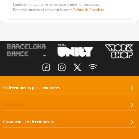
Limitació o Suprimir les seves dades a info@b-dance.com.
Per a més informació consulteu la nostra
Política de Privadesa
.
Esdeveniments per a empreses
Espectacles
Casaments i esdeveniments