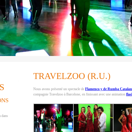
TRAVELZOO (R.U.)
S
Nous avons présenté un spectacle de
Flamenco y de Rumba Catala
compagnie Travelzoo à Barcelone, en finissant avec une animation
fla
ONS
a dans