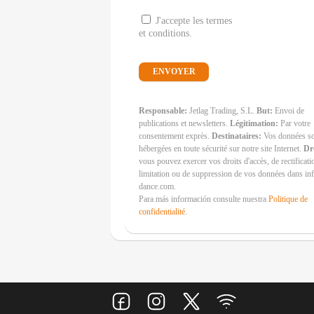
J'accepte les termes
et conditions.
Responsable:
Jetlag Trading, S.L.
But:
Envoi de
publications et newsletters.
Légitimation:
Par votre
consentement exprès.
Destinataires:
Vos données s
hébergées en toute sécurité sur notre site Internet.
Dr
vous pouvez exercer vos droits d'accès, de rectificati
limitation ou de suppression de vos données dans i
dance.com.
Para más información consulte nuestra
Politique de
confidentialité
.