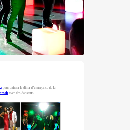
na
pour animer le diner d’emtreprise de la
shmob
avec des danseurs.