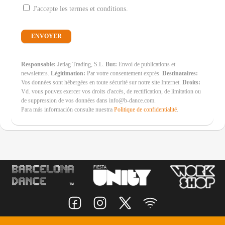
J'accepte les termes et conditions.
Responsable:
Jetlag Trading, S.L.
But:
Envoi de publications et
newsletters.
Légitimation:
Par votre consentement exprès.
Destinataires:
Vos données sont hébergées en toute sécurité sur notre site Internet.
Droits:
Vd. vous pouvez exercer vos droits d'accès, de rectification, de limitation ou
de suppression de vos données dans info@b-dance.com.
Para más información consulte nuestra
Politique de confidentialité
.