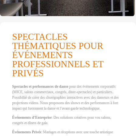
SPECTACLES
THÉMATIQUES POUR
ÉVÉNEMENTS
PROFESSIONNELS ET
PRIVÉS
Spectacles et performances de danse
pour des événements corporatifs
(MICE, salons commerciaux, congrés, diner-spectacles) et particuliers.
Possibilité de créer des chorégraphies interactives avec des danseurs et des
projections videos. Nous proposons des shows et des performances à fort
impact qui fusionnent la danse et l’avant-garde technologique.
Événements d’Entreprise
: Des solutions créatives pour vos salons,
congrès et dîners de gala.
Événements Privés
: Mariages et réceptions avec une touche artistique