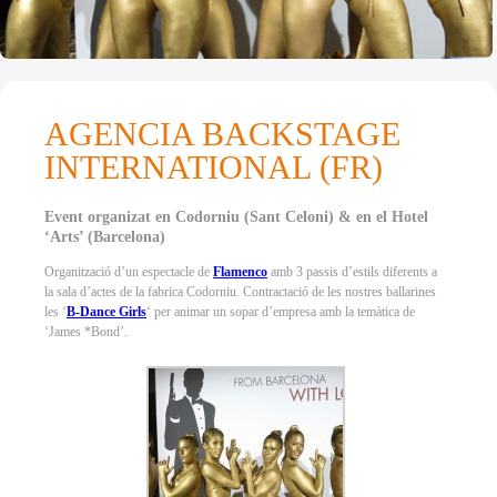
AGENCIA BACKSTAGE
INTERNATIONAL (FR)
Event organizat en Codorniu (Sant Celoni) & en el Hotel
‘Arts’ (Barcelona)
Organització d’un espectacle de
Flamenco
amb 3 passis d’estils diferents a
la sala d’actes de la fabrica Codorniu. Contractació de les nostres ballarines
les ‘
B-Dance Girls
‘ per animar un sopar d’empresa amb la temàtica de
‘James *Bond’.