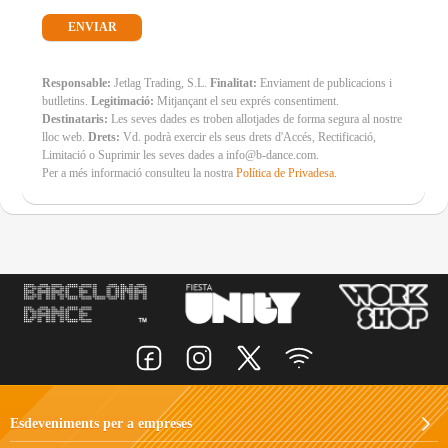
Responsable:
Jetlag Trading, S.L.
Finalitat:
Enviament de publicacions i
butlletins.
Legitimació:
Mitjançant el seu exprés consentiment.
Destinataris:
Les seves dades es troben allotjades de forma segura al nostre
lloc web.
Drets:
Vd. podrà exercir els seus drets d'Accés, Rectificació,
Limitació o Suprimir les seves dades a info@b-dance.com.
Per a més informació consulteu la nostra
Política de Privadesa
.
Esdeveniments per a empreses