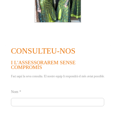
CONSULTEU-NOS
I L'ASSESSORAREM SENSE
COMPROMÍS
Faci aquí la seva consulta. El nostre equip li respondrà el més aviat possible.
Nom *