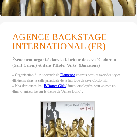
AGENCE BACKSTAGE
INTERNATIONAL (FR)
Événement organisé dans la fabrique de cava ‘Codorniu’
(Sant Celoni) et dans l’Hotel ‘Arts’ (Barcelona)
– Organisation d’un spectacle de
Flamenco
en trois actes et avec des styles
différents dans la salle principale de la fabrique de cava Cordorniu.
– Nos danseuses les ‘
B-Dance Girls
‘ furent employées pour animer un
diner d’entreprise sur le thème de ‘James Bond’ .