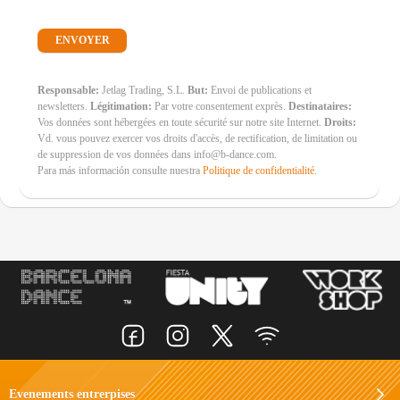
Responsable:
Jetlag Trading, S.L.
But:
Envoi de publications et
newsletters.
Légitimation:
Par votre consentement exprès.
Destinataires:
Vos données sont hébergées en toute sécurité sur notre site Internet.
Droits:
Vd. vous pouvez exercer vos droits d'accès, de rectification, de limitation ou
de suppression de vos données dans info@b-dance.com.
Para más información consulte nuestra
Politique de confidentialité
.
Evenements entrerpises