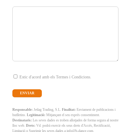
Estic d'acord amb els Termes i Condicions.
Responsable:
Jetlag Trading, S.L.
Finalitat:
Enviament de publicacions i
butlletins.
Legitimació:
Mitjançant el seu exprés consentiment.
Destinataris:
Les seves dades es troben allotjades de forma segura al nostre
lloc web.
Drets:
Vd. podrà exercir els seus drets d'Accés, Rectificació,
Limitació o Suprimir les seves dades a info@b-dance.com.