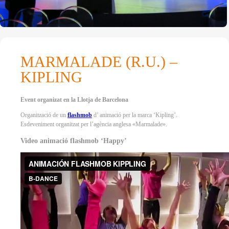
MARMALADE (R.U.) –
KIPLING
Event organizat en la Llotja de Barcelona
Organització de un
flashmob
d’ animació per la marca ‘Kipling’.
Esdeveniment organitzat per l’agència anglesa «Marmalade».
Video animació flashmob ‘Happy’