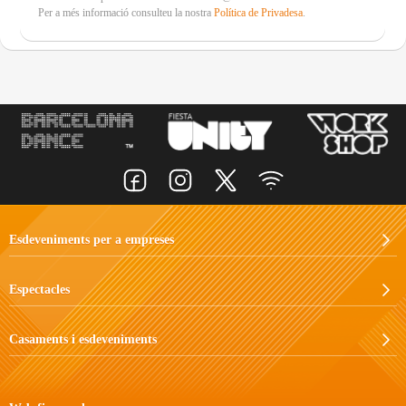
Per a més informació consulteu la nostra
Política de Privadesa
.
Esdeveniments per a empreses
Espectacles
Casaments i esdeveniments