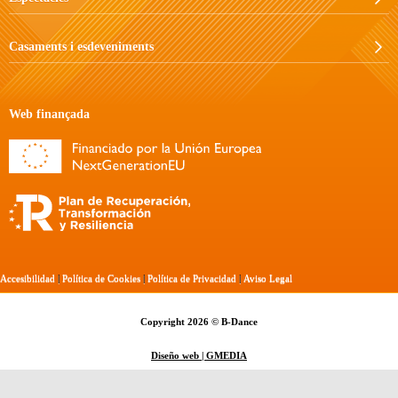
Casaments i esdeveniments
Web finançada
Accesibilidad
|
Política de Cookies
|
Política de Privacidad
|
Aviso Legal
Copyright 2026 © B-Dance
Diseño web | GMEDIA