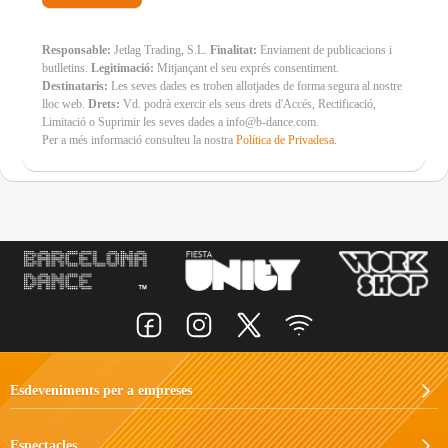
Responsable:
Jetlag Trading, S.L.
Finalitat:
Enviament de publicacions i
butlletins.
Legitimació:
Mitjançant el seu exprés consentiment.
Destinataris:
Les seves dades es troben allotjades de forma segura al nostre
lloc web.
Drets:
Vd. podrà exercir els seus drets d'Accés, Rectificació,
Limitació o Suprimir les seves dades a info@b-dance.com.
Per a més informació consulteu la nostra
Política de Privadesa
.
Esdeveniments per a empreses
Espectacles