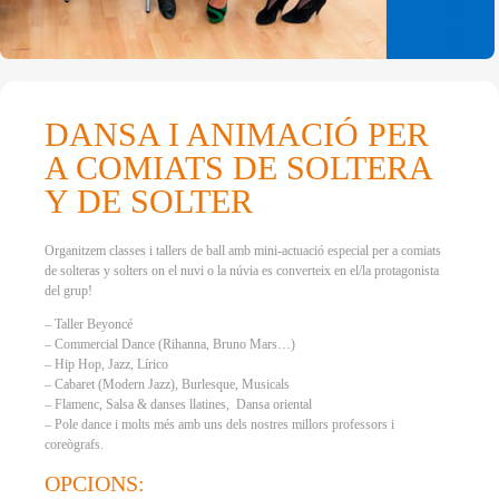
DANSA I ANIMACIÓ PER
A COMIATS DE SOLTERA
Y DE SOLTER
Organitzem classes i tallers de ball amb mini-actuació especial per a comiats
de solteras y solters on el nuvi o la núvia es converteix en el/la protagonista
del grup!
– Taller Beyoncé
– Commercial Dance (Rihanna, Bruno Mars…)
– Hip Hop, Jazz, Lírico
– Cabaret (Modern Jazz), Burlesque, Musicals
– Flamenc, Salsa & danses llatines, Dansa oriental
– Pole dance i molts més amb uns dels nostres millors professors i
coreògrafs.
OPCIONS: