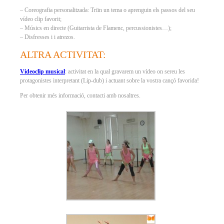
– Coreografia personalitzada: Triïn un tema o aprenguin els passos del seu
vídeo clip favorit;
– Músics en directe (Guitarrista de Flamenc, percussionistes…);
– Disfresses i i atrezos.
ALTRA ACTIVITAT:
Videoclip musical
: activitat en la qual gravarem un vídeo on sereu les
protagonistes interpretant (Lip-dub) i actuant sobre la vostra cançó favorida!
Per obtenir més informació, contacti amb nosaltres.