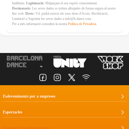
butlletins.
Legitimació:
Mitjançant el seu exprés consentiment.
Destinataris:
Les seves dades es troben allotjades de forma segura al nostre
lloc web.
Drets:
Vd. podrà exercir els seus drets d'Accés, Rectificació,
Limitació o Suprimir les seves dades a info@b-dance.com.
Per a més informació consulteu la nostra
Política de Privadesa
.
Esdeveniments per a empreses
Espectacles
Casaments i esdeveniments