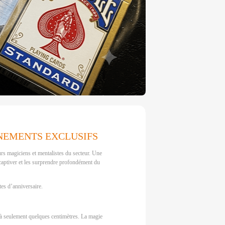
NEMENTS EXCLUSIFS
s magiciens et mentalistes du secteur. Une
 captiver et les surprendre profondément du
tes d’anniversaire.
à seulement quelques centimètres. La magie