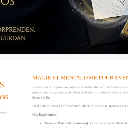
MAGIE ET MENTALISME POUR ÉVÉ
S
B-dance vous propose une expérience mémorable aux côtés des meilleur
proposition conçue en exclusivité pour tenir vos invités en haleine, les
ONS
début à la fin.
Idéal pour les salons professionnels, dîners d’entreprise, mariages et fê
a dans
Nos Expériences:
Magie de Proximité (Close-up):
Le véritable émerveillement 