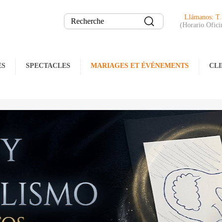
Llámanos: T
(Horario Ofici
ES
SPECTACLES
MARIAGES ET ÉVÉNEMENTS
CLI