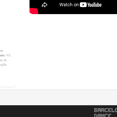
ont
oits:
Vd.
on, de
nfo@b-