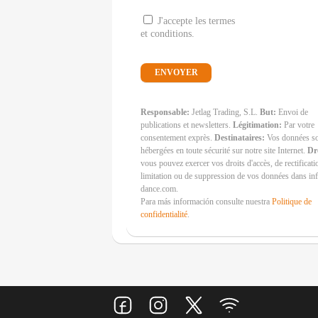
J'accepte les termes
et conditions.
Responsable:
Jetlag Trading, S.L.
But:
Envoi de
publications et newsletters.
Légitimation:
Par votre
consentement exprès.
Destinataires:
Vos données s
hébergées en toute sécurité sur notre site Internet.
Dr
vous pouvez exercer vos droits d'accès, de rectificati
limitation ou de suppression de vos données dans i
dance.com.
Para más información consulte nuestra
Politique de
confidentialité
.