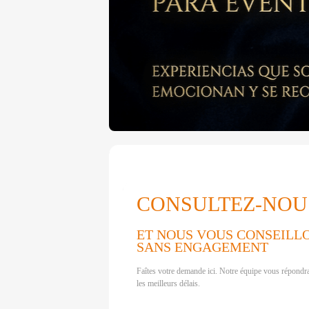
CONSULTEZ-NOU
ET NOUS VOUS CONSEILL
SANS ENGAGEMENT
Faîtes votre demande ici. Notre équipe vous répondr
les meilleurs délais.