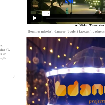
‘Hommes miroirs’, danseur ‘boule à facettes’, patineuse
ont
oits:
Vd.
on, de
nfo@b-