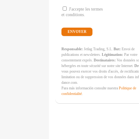
J'accepte les termes
et conditions.
Responsable:
Jetlag Trading, S.L.
But:
Envoi de
publications et newsletters.
Légitimation:
Par votre
consentement exprès.
Destinataires:
Vos données s
hébergées en toute sécurité sur notre site Internet.
Dr
vous pouvez exercer vos droits d'accès, de rectificati
limitation ou de suppression de vos données dans i
dance.com.
Para más información consulte nuestra
Politique de
confidentialité
.