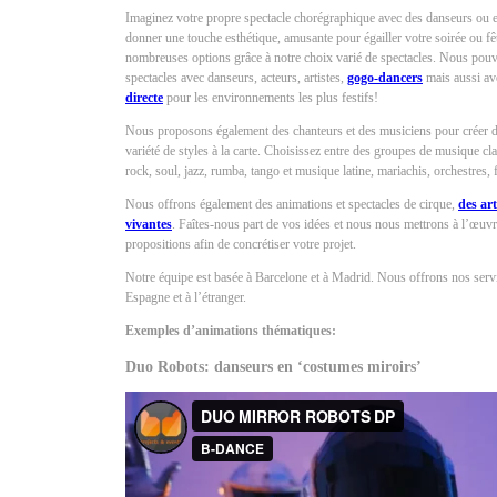
Imaginez votre propre spectacle chorégraphique avec des danseurs ou 
donner une touche esthétique, amusante pour égailler votre soirée ou fê
nombreuses options grâce à notre choix varié de spectacles. Nous pou
spectacles avec danseurs, acteurs, artistes,
gogo-dancers
mais aussi a
directe
pour les environnements les plus festifs!
Nous proposons également des chanteurs et des musiciens pour créer 
variété de styles à la carte. Choisissez entre des groupes de musique cl
rock, soul, jazz, rumba, tango et musique latine, mariachis, orchestres, 
Nous offrons également des animations et spectacles de cirque,
des art
vivantes
. Faîtes-nous part de vos idées et nous nous mettrons à l’œu
propositions afin de concrétiser votre projet.
Notre équipe est basée à Barcelone et à Madrid. Nous offrons nos servi
Espagne et à l’étranger.
Exemples d’animations thématiques:
Duo Robots: danseurs en ‘costumes miroirs’