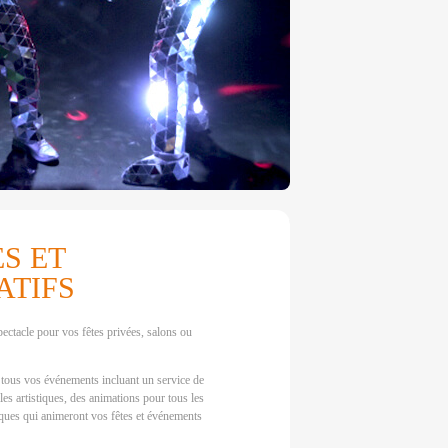
S ET
ATIFS
ectacle pour vos fêtes privées, salons ou
ous vos événements incluant un service de
es artistiques, des animations pour tous les
ques qui animeront vos fêtes et événements