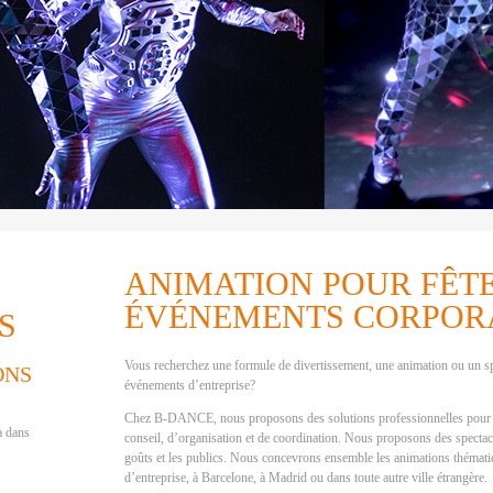
ANIMATION POUR FÊTE
ÉVÉNEMENTS CORPOR
S
Vous recherchez une formule de divertissement, une animation ou un sp
ONS
événements d’entreprise?
Chez B-DANCE, nous proposons des solutions professionnelles pour t
a dans
conseil, d’organisation et de coordination. Nous proposons des spectacl
goûts et les publics. Nous concevrons ensemble les animations thémati
d’entreprise, à Barcelone, à Madrid ou dans toute autre ville étrangère.